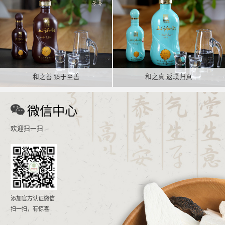
和之善 臻于至善
和之真 返璞归真
微信中心
欢迎扫一扫
添加官方认证微信
扫一扫，有惊喜