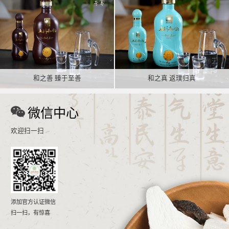
和之善 臻于至善
和之真 返璞归真
微信中心
欢迎扫一扫
添加官方认证微信
扫一扫，有惊喜