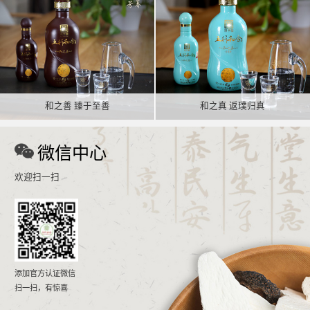
和之善 臻于至善
和之真 返璞归真
微信中心
欢迎扫一扫
添加官方认证微信
扫一扫，有惊喜