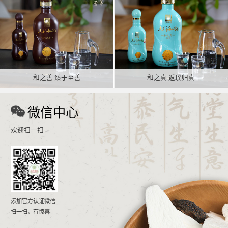
和之善 臻于至善
和之真 返璞归真
微信中心
欢迎扫一扫
添加官方认证微信
扫一扫，有惊喜