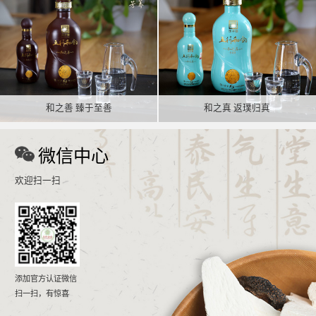
和之善 臻于至善
和之真 返璞归真
微信中心
欢迎扫一扫
添加官方认证微信
扫一扫，有惊喜