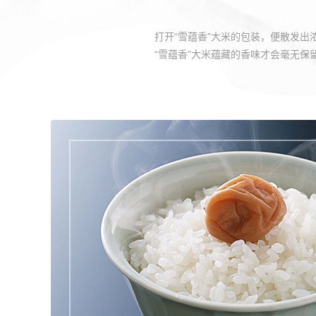
打开“雪蕴香”大米的包装，便散发
“雪蕴香”大米蕴藏的香味才会毫无