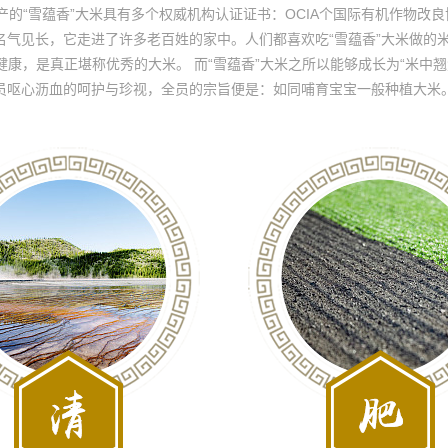
的“雪蕴香”大米具有多个权威机构认证证书：OCIA个国际有机作物改良协
”名气见长，它走进了许多老百姓的家中。人们都喜欢吃“雪蕴香”大米做的
康，是真正堪称优秀的大米。 而“雪蕴香”大米之所以能够成长为“米中
员呕心沥血的呵护与珍视，全员的宗旨便是：如同哺育宝宝一般种植大米