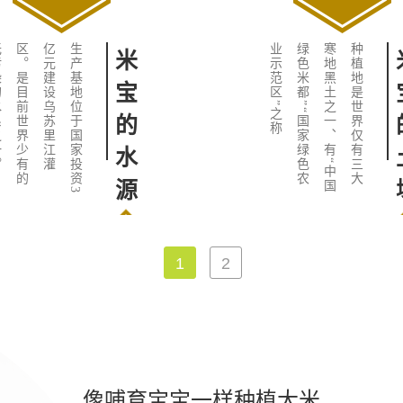
。
上
市
大
米
采
用
1
0
0
%
的
当
季
新
粮
，
绝
不
掺
混
其
它
品
种
与
陈
粮
。
加
工
过
程
中
不
添
加
防
腐
剂
等
米
米
宝
宝
的
的
种
灌
子
装
1
2
像哺育宝宝一样种植大米