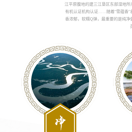
江平原腹地的建三江垦区东部湿地所产
有机认证机构认证……随着“雪蕴香
香浓郁，软糯Q弹，最重要的是纯净健