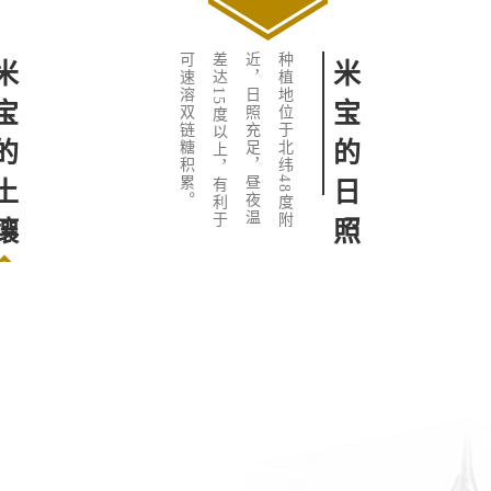
。
色
泽
晶
白
，
油
润
爽
口
，
香
甜
韧
滑
，
营
养
丰
富
。
米
宝
的
味
道