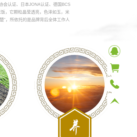
会认证、日本JONA认证、德国BCS
米饭，它颗粒晶莹透亮，色泽如玉，米
翘楚”，所依托的是品牌背后全体工作人
。
首页
客服
购物车
400-116-58