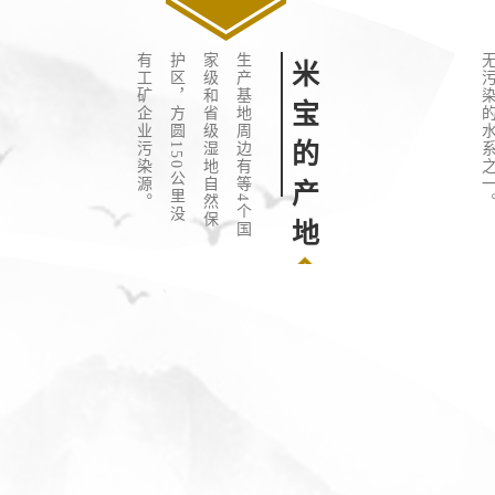
。
种
植
地
位
于
北
纬
4
8
度
附
近
，
日
照
充
足
，
昼
夜
温
差
达
1
5
度
以
上
，
有
利
于
可
速
溶
双
链
糖
积
累
。
以
北
海
道
优
选
寿
司
米
为
底
盘
品
种
，
经
中
科
院
与
中
种
集
团
耗
资
1
0
亿
，
历
时
十
多
年
的
育
种
改
良
米
宝
的
日
照
——
养