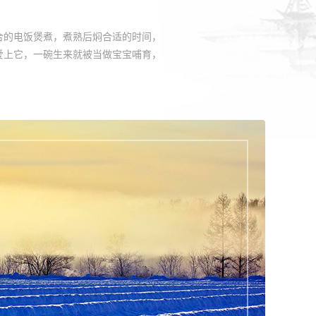
合的电饭煲煮，煮熟后焖合适的时间，
爱上它，一碗生来就被当做宝宝哺育，